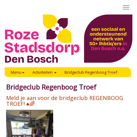
Toggl
navig
Menu
Activiteiten
Bridgeclub Regenboog Troef
Bridgeclub Regenboog Troef
Meld je aan voor de bridgeclub REGENBOOG
TROEF! ♠️🌈