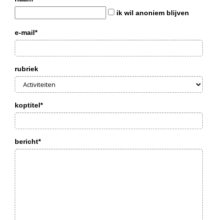
ik wil anoniem blijven
e-mail*
rubriek
koptitel*
bericht*