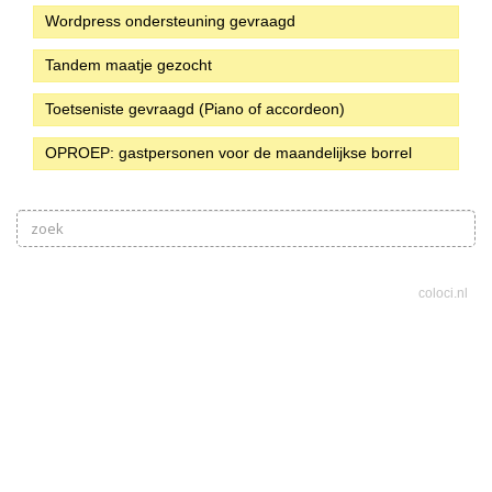
Wordpress ondersteuning gevraagd
Tandem maatje gezocht
Toetseniste gevraagd (Piano of accordeon)
OPROEP: gastpersonen voor de maandelijkse borrel
coloci.nl