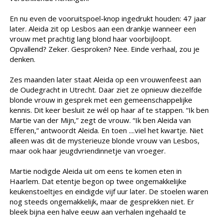
En nu even de vooruitspoel-knop ingedrukt houden: 47 jaar
later. Aleida zit op Lesbos aan een drankje wanneer een
vrouw met prachtig lang blond haar voorbijloopt.
Opvallend? Zeker. Gesproken? Nee. Einde verhaal, zou je
denken.
Zes maanden later staat Aleida op een vrouwenfeest aan
de Oudegracht in Utrecht. Daar ziet ze opnieuw diezelfde
blonde vrouw in gesprek met een gemeenschappelijke
kennis. Dit keer besluit ze wél op haar af te stappen. “Ik ben
Martie van der Mijn,” zegt de vrouw. “Ik ben Aleida van
Efferen,” antwoordt Aleida. En toen ....viel het kwartje. Niet
alleen was dit de mysterieuze blonde vrouw van Lesbos,
maar ook haar jeugdvriendinnetje van vroeger.
Martie nodigde Aleida uit om eens te komen eten in
Haarlem. Dat etentje begon op twee ongemakkelijke
keukenstoeltjes en eindigde vijf uur later. De stoelen waren
nog steeds ongemakkelijk, maar de gesprekken niet. Er
bleek bijna een halve eeuw aan verhalen ingehaald te