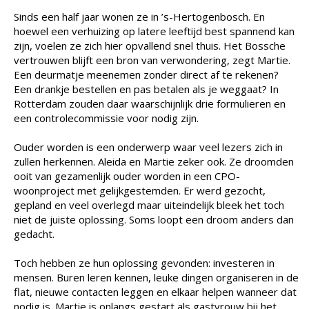
Sinds een half jaar wonen ze in ’s-Hertogenbosch. En
hoewel een verhuizing op latere leeftijd best spannend kan
zijn, voelen ze zich hier opvallend snel thuis. Het Bossche
vertrouwen blijft een bron van verwondering, zegt Martie.
Een deurmatje meenemen zonder direct af te rekenen?
Een drankje bestellen en pas betalen als je weggaat? In
Rotterdam zouden daar waarschijnlijk drie formulieren en
een controlecommissie voor nodig zijn.
Ouder worden is een onderwerp waar veel lezers zich in
zullen herkennen. Aleida en Martie zeker ook. Ze droomden
ooit van gezamenlijk ouder worden in een CPO-
woonproject met gelijkgestemden. Er werd gezocht,
gepland en veel overlegd maar uiteindelijk bleek het toch
niet de juiste oplossing. Soms loopt een droom anders dan
gedacht.
Toch hebben ze hun oplossing gevonden: investeren in
mensen. Buren leren kennen, leuke dingen organiseren in de
flat, nieuwe contacten leggen en elkaar helpen wanneer dat
nodig is. Martie is onlangs gestart als gastvrouw bij het