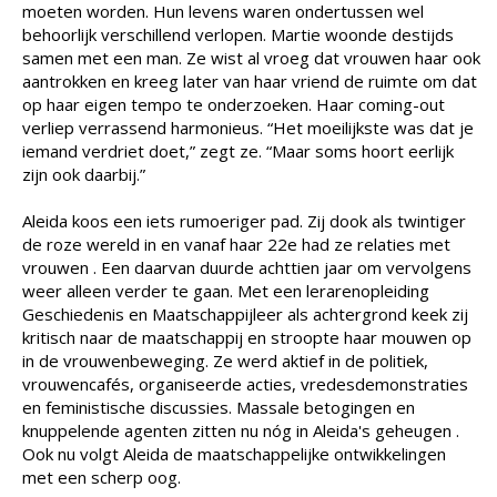
moeten worden. Hun levens waren ondertussen wel
behoorlijk verschillend verlopen. Martie woonde destijds
samen met een man. Ze wist al vroeg dat vrouwen haar ook
aantrokken en kreeg later van haar vriend de ruimte om dat
op haar eigen tempo te onderzoeken. Haar coming-out
verliep verrassend harmonieus. “Het moeilijkste was dat je
iemand verdriet doet,” zegt ze. “Maar soms hoort eerlijk
zijn ook daarbij.”
Aleida koos een iets rumoeriger pad. Zij dook als twintiger
de roze wereld in en vanaf haar 22e had ze relaties met
vrouwen . Een daarvan duurde achttien jaar om vervolgens
weer alleen verder te gaan. Met een lerarenopleiding
Geschiedenis en Maatschappijleer als achtergrond keek zij
kritisch naar de maatschappij en stroopte haar mouwen op
in de vrouwenbeweging. Ze werd aktief in de politiek,
vrouwencafés, organiseerde acties, vredesdemonstraties
en feministische discussies. Massale betogingen en
knuppelende agenten zitten nu nóg in Aleida's geheugen .
Ook nu volgt Aleida de maatschappelijke ontwikkelingen
met een scherp oog.