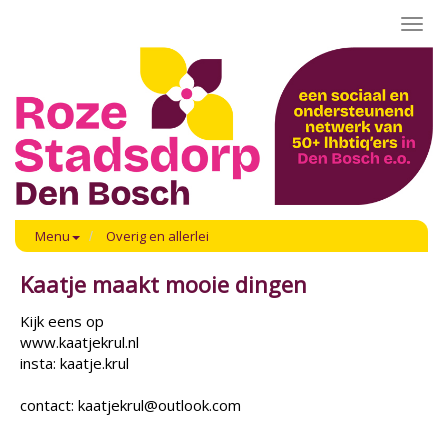
Toggl
navig
Menu
Overig en allerlei
Kaatje maakt mooie dingen
Kijk eens op
www.kaatjekrul.nl
insta: kaatje.krul
contact: kaatjekrul@outlook.com